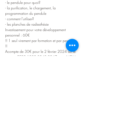
- le pendule pour quoi?

- la purification, le chargement, la 
programmation du pendule

- comment l'utiliser?

- les planches de radiesthésie
Investissement pour votre développement 
personnel : 60€

!! 1 seul virement par formation et par personne 
!!

Acompte de 30€ pour le 2 février 2024 sur le 
compte BE22 1030 3840 0247 avec NOM 
+ PRENOM + Atelier pendule du 16 février 
2024 (non remboursable si désistement , 
l'acompte couvre les frais administratifs)

Inscriptions par mail : maryse.leleux@gmail.com

OU

Inscriptions par téléphone : 0496/50.24.55