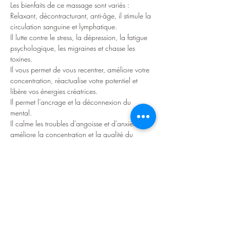
Les bienfaits de ce massage sont variés :

Relaxant, décontracturant, anti-âge, il stimule la 
circulation sanguine et lymphatique.

Il lutte contre le stress, la dépression, la fatigue 
psychologique, les migraines et chasse les 
toxines.

Il vous permet de vous recentrer, améliore votre 
concentration, réactualise votre potentiel et 
libère vos énergies créatrices.

Il permet l’ancrage et la déconnexion du 
mental.

Il calme les troubles d'angoisse et d'anxiété. Il 
améliore la concentration et la qualité du 
sommeil en apportant un apaisement profond.
Je vous propose une brève partie théorique et 
la mise en pratique rapide.

Vous recevez et donnerez un massage crânio 
facial complet.
Aucun prérequis.
Afficher plus