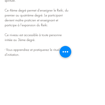
spirituel.
Ce 4ème degré permet d'enseigner le Reiki, du 
premier au quatrième degré. Le participant 
devient maître praticien et enseignant et 
participe à l’expansion du Reiki.
Ce niveau est accessible à toute personne 
initiée au 3ème degré.
- Vous apprendrez et pratiquerez le rituel 
d'initiation.
Dans un climat de respect, d’ouverture, de 
bienveillance et de confidentialité.
A la fin du stage, vous serez autonome pour 
enseigner les quatre niveaux de Reiki.
Afficher plus