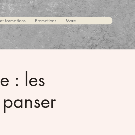
 et formations
Promotions
More
e : les
s panser