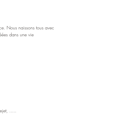
stice. Nous naissons tous avec 
réées dans une vie 
et, .....