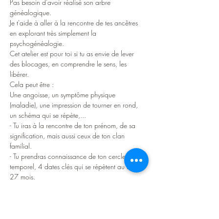
Pas besoin d'avoir réalisé son arbre 
généalogique.
Je t'aide à aller à la rencontre de tes ancêtres 
en explorant très simplement la 
psychogénéalogie.
Cet atelier est pour toi si tu as envie de lever 
des blocages, en comprendre le sens, les 
libérer.

Cela peut être :

Une angoisse, un symptôme physique 
(maladie), une impression de tourner en rond, 
un schéma qui se répète,...
- Tu iras à la rencontre de ton prénom, de sa 
signification, mais aussi ceux de ton clan 
familial.

- Tu prendras connaissance de ton cercle 
temporel, 4 dates clés qui se répètent au fil de 
27 mois.

- Tu exploreras les dates et découvriras à quel 
point elles sont porteuses de messages.

- Tu prendras conscience de ta place dans la 
fraterie.
