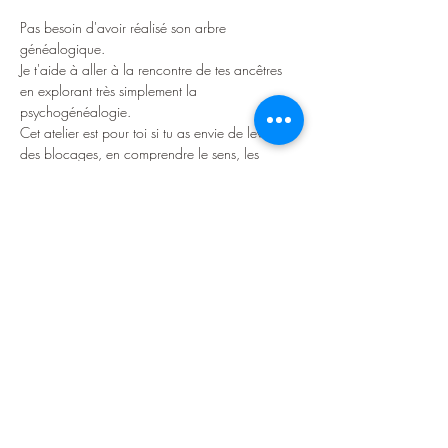
Pas besoin d'avoir réalisé son arbre 
généalogique.
Je t'aide à aller à la rencontre de tes ancêtres 
en explorant très simplement la 
psychogénéalogie.
Cet atelier est pour toi si tu as envie de lever 
des blocages, en comprendre le sens, les 
libérer.
Cela peut être :
Afficher plus
Partager cet événement