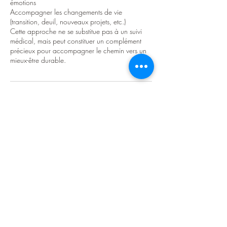
émotions
Accompagner les changements de vie
(transition, deuil, nouveaux projets, etc.)
Cette approche ne se substitue pas à un suivi
médical, mais peut constituer un complément
précieux pour accompagner le chemin vers un
mieux-être durable.
Coordonnées
Rue de Stoupré 4, Thuin, Belgique
0496/50.24.55
maryse.leleux@gmail.com
HappyCulture, Rue de Stoupré 4,
Thuin, Belgique
0496/50.24.55
maryse.leleux@gmail.com