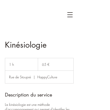
Kinésiologie
65
euros
1 h
1
65 €
Rue de Stoupré
|
HappyCulture
Description du service
La kinésiologie est une méthode
d’accompagnement qui permet d'identifier les